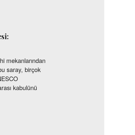
si:
ihi mekanlarından
u saray, birçok
 UNESCO
rarası kabulünü