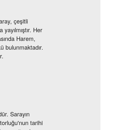
ray, çeşitli
yayılmıştır. Her
arasında Harem,
ü bulunmaktadır.
r.
dür. Sarayın
orluğu'nun tarihi