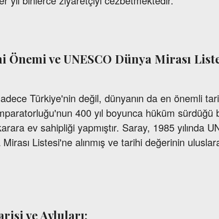
er yıl binlerce ziyaretçiyi cezbetmektedir.
hi Önemi ve UNESCO Dünya Mirası Liste
sadece Türkiye'nin değil, dünyanın da en önemli tar
 İmparatorluğu'nun 400 yıl boyunca hüküm sürdüğü b
karara ev sahipliği yapmıştır. Saray, 1985 yılında
Mirası Listesi'ne alınmış ve tarihi değerinin ulusla
isi ve Avluları: