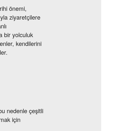
arihi önemi,
yla ziyaretçilere
nlı
 bir yolculuk
nler, kendilerini
ler.
u nedenle çeşitli
şmak için