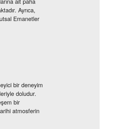
larına ait paha
ktadır. Ayrıca,
utsal Emanetler
leyici bir deneyim
leriyle doludur.
eşem bir
arihi atmosferin