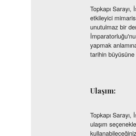
Topkapı Sarayı, İs
etkileyici mimaris
unutulmaz bir de
İmparatorluğu'nu
yapmak anlamına g
tarihin büyüsüne k
Ulaşım:
Topkapı Sarayı, 
ulaşım seçenekler
kullanabileceğini