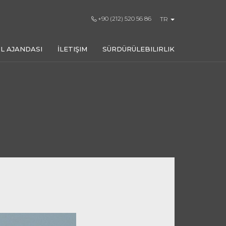
+90 (212) 520 56 86
TR
L AJANDASI
İLETIŞIM
SÜRDÜRÜLEBILIRLIK