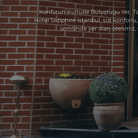
Konforun Kültürle Buluştuğu Yer, T
Hotel Sapphire İstanbul, sizi konforlu
semtinde yer alan otelimiz,