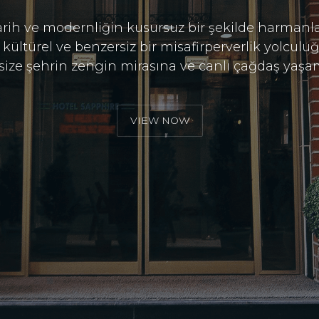
arih ve modernliğin kusursuz bir şekilde harmanla
, kültürel ve benzersiz bir misafirperverlik yolcu
 size şehrin zengin mirasına ve canlı çağdaş yaşam
VIEW NOW