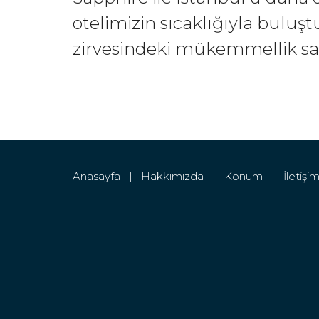
otelimizin sıcaklığıyla bulu
zirvesindeki mükemmellik sad
Anasayfa |
Hakkımızda |
Konum |
İletiş