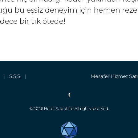
ştuğu bu eşsiz deneyim için hemen reze
ece bir tık ötede!
im |
S.S.S. |
Mesafeli Hizmet Sat
© 2026 Hotel Sapphire All rights reserved.