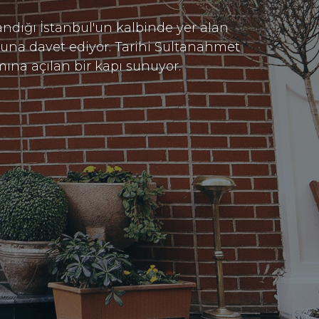
ndığı İstanbul'un kalbinde yer alan
luğuna davet ediyor. Tarihi Sultanahmet
ına açılan bir kapı sunuyor.