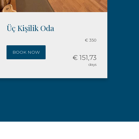
Family Room
€ 350
BOOK NOW
€ 151,73
days