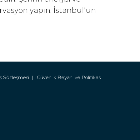
rvasyon yapın. İstanbul'un
ış Sözleşmesi |
Güvenlik Beyanı ve Politikası |