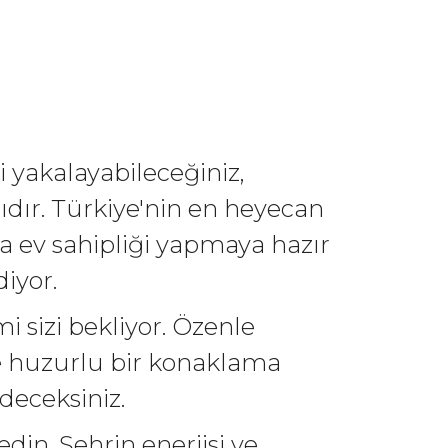
i yakalayabileceğiniz,
dır. Türkiye'nin en heyecan
ra ev sahipliği yapmaya hazır
iyor.
i sizi bekliyor. Özenle
re huzurlu bir konaklama
deceksiniz.
din. Şehrin enerjisi ve