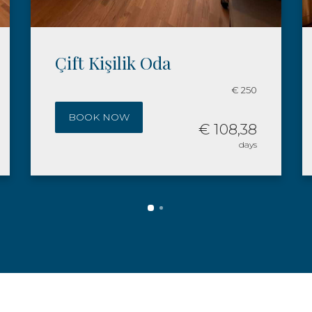
Üç Kişilik Oda
€ 350
BOOK NOW
€ 151,73
days