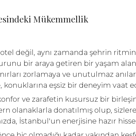
rvesindeki Mükemmellik
 otel değil, aynı zamanda şehrin ritmin
runu bir araya getiren bir yaşam alanı
 sınırları zorlamaya ve unutulmaz anıla
, konuklarına eşsiz bir deneyim vaat ed
onfor ve zarafetin kusursuz bir birleşim
rn olanaklarla donatılmış olup, sizle
da, İstanbul'un enerjisine hazır hisse
önce hiç olmadığı kadar yakından keşfe