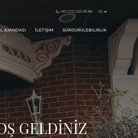
+90 (212) 520 56 86
TR
L AJANDASI
İLETIŞIM
SÜRDÜRÜLEBILIRLIK
OŞ GELDİNİZ