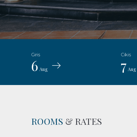
6
7
Aug
Aug
ROOMS
& RATES