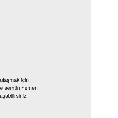
 ulaşmak için
r ve semtin hemen
şabilirsiniz.