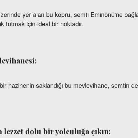
üzerinde yer alan bu köprü, semti Eminönü'ne bağl
 tutmak için ideal bir noktadır.
levihanesi:
l bir hazinenin saklandığı bu mevlevihane, semtin d
a lezzet dolu bir yolculuğa çıkın: