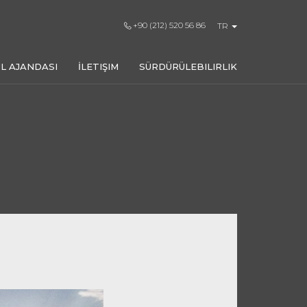
+90 (212) 520 56 86
TR
L AJANDASI
İLETIŞIM
SÜRDÜRÜLEBILIRLIK