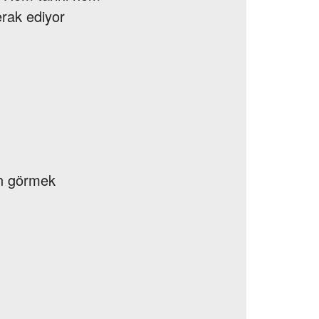
erak ediyor
en görmek