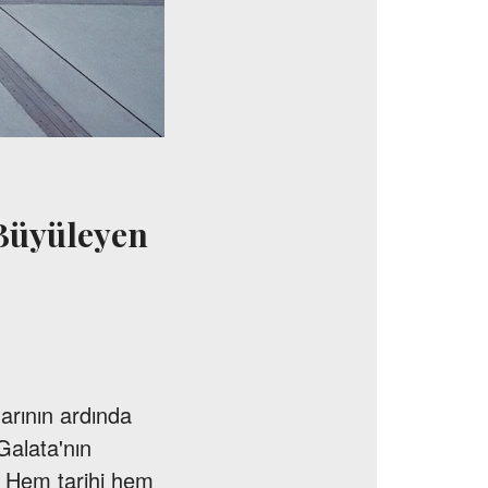
e Büyüleyen
larının ardında
Galata'nın
. Hem tarihi hem