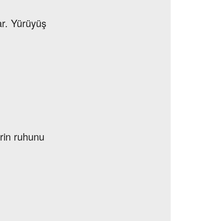
ar. Yürüyüş
erin ruhunu