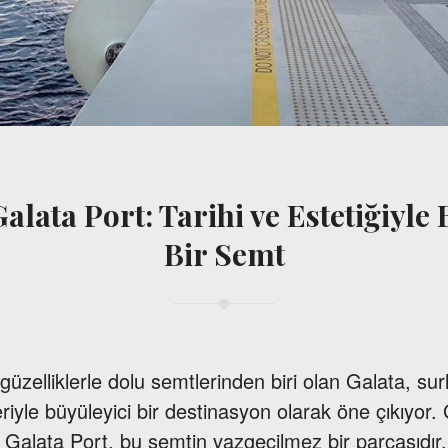
alata Port: Tarihi ve Estetiğiyl
Bir Semt
 güzelliklerle dolu semtlerinden biri olan Galata, sur
eriyle büyüleyici bir destinasyon olarak öne çıkıyor. 
n Galata Port, bu semtin vazgeçilmez bir parçasıdır