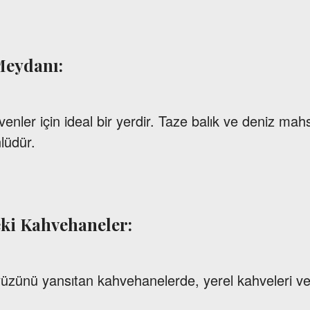
 Meydanı:
enler için ideal bir yerdir. Taze balık ve deniz mahs
nlüdür.
eki Kahvehaneler:
zünü yansıtan kahvehanelerde, yerel kahveleri ve t