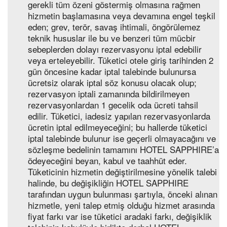
gerekli tüm özeni göstermiş olmasına rağmen
hizmetin başlamasına veya devamına engel teşkil
eden; grev, terör, savaş ihtimali, öngörülemez
teknik hususlar ile bu ve benzeri tüm mücbir
sebeplerden dolayı rezervasyonu iptal edebilir
veya erteleyebilir. Tüketici otele giriş tarihinden 2
gün öncesine kadar iptal talebinde bulunursa
ücretsiz olarak iptal söz konusu olacak olup;
rezervasyon iptali zamanında bildirilmeyen
rezervasyonlardan 1 gecelik oda ücreti tahsil
edilir. Tüketici, iadesiz yapılan rezervasyonlarda
ücretin iptal edilmeyeceğini; bu hallerde tüketici
iptal talebinde bulunur ise geçerli olmayacağını ve
sözleşme bedelinin tamamını HOTEL SAPPHIRE’a
ödeyeceğini beyan, kabul ve taahhüt eder.
Tüketicinin hizmetin değiştirilmesine yönelik talebi
halinde, bu değişikliğin HOTEL SAPPHIRE
tarafından uygun bulunması şartıyla, önceki alınan
hizmetle, yeni talep etmiş olduğu hizmet arasında
fiyat farkı var ise tüketici aradaki farkı, değişiklik