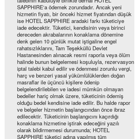
talebinin kabulüyle birlikte derhal HOTEL
SAPPHIRE‘a ödemek zorundadır. Ancak yeni
hizmetin fiyatı, bir önceki hizmet fiyatından düşük
ise HOTEL SAPPHIRE aradaki farkı tüketiciye
iade edecektir. Tüketici, kendisinin veya birinci
dereceden akrabalarının konaklama dönemine
denk gelen 10 günlük mutat iştigaline engel
rahatsızlıklarını, Tam Teşekküllü Devlet
Hastanesinden alınacak resmi raporla veya ölüm
halinde bunun belgelemesi koşuluyla, rezervasyon
iptal talebi kabul edilir ve ödenmesi zorunlu vergi,
harç ve benzeri yasal yükümlülüklerden doğan
masraflar ile üçüncü kişilere ödenip
belgelendirilebilen ve iadesi mümkün olmayan
bedeller hariç olmak üzere, tüketicinin ödemiş
olduğu bedel kendisine iade edilir. Bu halde rapor
ve belgeler hizmetin başlangıcından önce ibraz
edilecektir. Tüketicinin başlangıcını kaçırdığı
konaklama hizmetine iştirak edeceğini yazılı
olarak bildirmemesi durumunda; HOTEL
SAPPHIRE tüketici adına yapılmış tüm