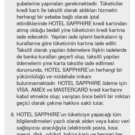
şubelerine yapmaları gerekmektedir. Tüketiciler
kredi kartı ile taksitli olarak aldıkları hizmetin
herhangi bir sebebe bağlı olarak iptal
ettirdiklerinde HOTEL SAPPHIRE kredi kartından
almış olduğu bedeli yine tüketicinin kredi kartına
iade edecektir. Yapılan iade işlemi bankaların iş
kurallarına göre tüketicinin kartına iade edilir.
Taksitli olarak yapılan ödemelere ilişkin iadelerde
de banka kuralları geçerli olup, taksitli yapılan
ödemelerin yine karta taksitle iade edilmesi
durumunda, HOTEL SAPPHIRE’un herhangi bir
yükümlülüğü ve müdahale imkanı
bulunmamaktadır. HOTEL SAPPHIRE ödeme için
VİSA, AMEX ve MASTERCARD kredi kartlarını
kabul etmekte olup; varıştan önce belirli bir miktarı
geçici olarak çekme hakkını saklı tutar.
HOTEL SAPPHIRE’un tüketiciye yapacağı tüm
bilgilendirmeleri yazılı olarak elden veya kalıcı veri
sağlayıcısı aracılığıyla (elektronik posta, kısa
mesaj, disk, cd/dvd, hafıza kartı ve benzeri her