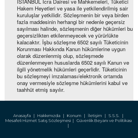
İSTANBUL İcra Dairesi ve Mahkemeleri, Tüketici
Hakem Heyetleri ve yasa ile yetkilendirilmiş sair
kuruluşlar yetkilidir. Sözleşmenin bir veya birden
fazla maddesinin herhangi bir nedenle geçersiz
sayılması halinde, sözleşmenin diğer hükümleri bu
geçersizlikten etkilenmeyecek ve yürürlükte
kalacaktır. İşbu sözleşme 6502 sayılı Tüketicinin
Korunması Hakkında Kanun hükümlerine uygun
olarak düzenlenmiş olup, sözleşmede
düzenlenmeyen hususlarda 6502 sayılı Kanun ve
ilgili yönetmelik hükümleri geçerlidir. Tüketicinin
bu sözleşmeyi imzalaması/elektronik ortamda
onay vermesiyle sözleşme hükümlerini kabul ve
taahhüt etmiş sayılır.
Anasayfa |
Hakkımızda |
Konum |
İletişim |
S.S.S. |
Mesafeli Hizmet Satış Sözleşmesi |
Güvenlik Beyanı ve Politikası
|