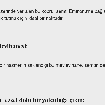
üzerinde yer alan bu köprü, semti Eminönü'ne bağl
 tutmak için ideal bir noktadır.
levihanesi:
l bir hazinenin saklandığı bu mevlevihane, semtin d
a lezzet dolu bir yolculuğa çıkın: