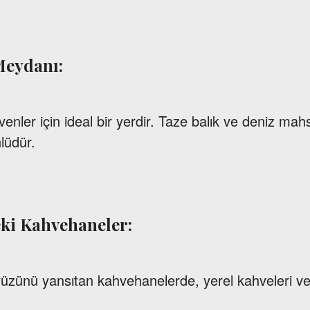
 Meydanı:
enler için ideal bir yerdir. Taze balık ve deniz mahs
nlüdür.
eki Kahvehaneler:
zünü yansıtan kahvehanelerde, yerel kahveleri ve t