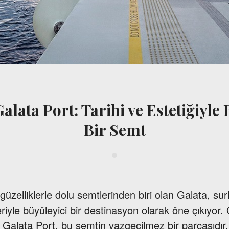
alata Port: Tarihi ve Estetiğiyl
Bir Semt
 güzelliklerle dolu semtlerinden biri olan Galata, sur
eriyle büyüleyici bir destinasyon olarak öne çıkıyor. 
n Galata Port, bu semtin vazgeçilmez bir parçasıdır