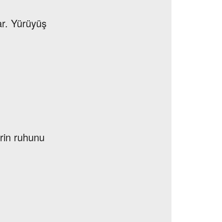
ar. Yürüyüş
erin ruhunu