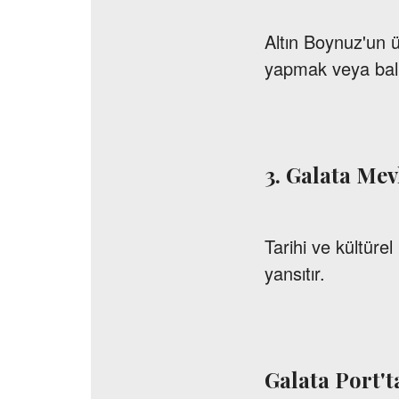
Altın Boynuz'un 
yapmak veya balık
3. Galata Mev
Tarihi ve kültüre
yansıtır.
Galata Port't