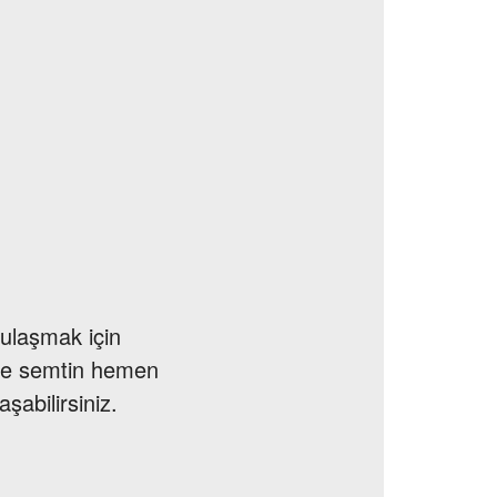
 ulaşmak için
r ve semtin hemen
şabilirsiniz.