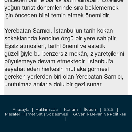
yoğun turist dönemlerinde sıra beklememek
için önceden bilet temin etmek önemlidir.
Yerebatan Sarnıcı, İstanbul'un tarih kokan
sokaklarında kendine özgü bir yere sahiptir.
Eşsiz atmosferi, tarihi önemi ve estetik
güzelliğiyle bu benzersiz mekân, ziyaretçilerini
büyülemeye devam etmektedir. İstanbul'a
seyahat eden herkesin mutlaka görmesi
gereken yerlerden biri olan Yerebatan Sarnıcı,
unutulmaz anılarla dolu bir gezi sunar.
Anasayfa |
Hakkımızda |
Konum |
İletişim |
S.S.S. |
Mesafeli Hizmet Satış Sözleşmesi |
Güvenlik Beyanı ve Politikası
|