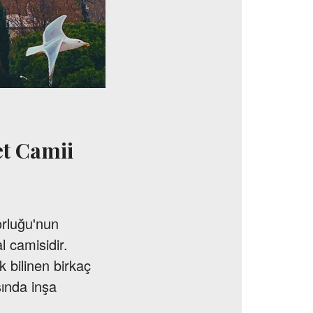
et Camii
orluğu'nun
l camisidir.
 bilinen birkaç
sında inşa