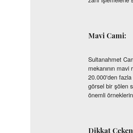
Mavi Cami:
Sultanahmet Camii
mekanının mavi re
20.000'den fazla 
görsel bir şölen 
önemli örneklerind
Dikkat Çeken