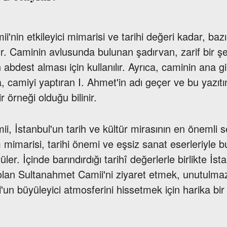
'nin etkileyici mimarisi ve tarihi değeri kadar, bazı
ır. Caminin avlusunda bulunan şadırvan, zarif bir ş
n abdest alması için kullanılır. Ayrıca, caminin ana gi
a, camiyi yaptıran I. Ahmet'in adı geçer ve bu yazıtı
r örneği olduğu bilinir.
i, İstanbul'un tarih ve kültür mirasının en önemli 
 mimarisi, tarihi önemi ve eşsiz sanat eserleriyle b
yüler. İçinde barındırdığı tarihî değerlerle birlikte İs
i olan Sultanahmet Camii'ni ziyaret etmek, unutulma
'un büyüleyici atmosferini hissetmek için harika bir 