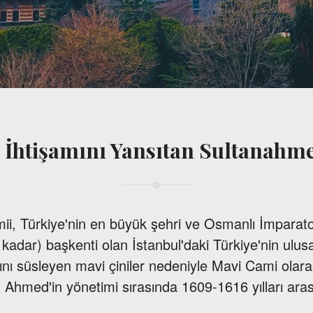
 İhtişamını Yansıtan Sultanahm
i, Türkiye'nin en büyük şehri ve Osmanlı İmparat
kadar) başkenti olan İstanbul'daki Türkiye'nin ulusa
ını süsleyen mavi çiniler nedeniyle Mavi Cami olarak
I. Ahmed'in yönetimi sırasında 1609-1616 yılları ara