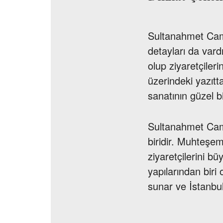
Sultanahmet Camii
detayları da vard
olup ziyaretçileri
üzerindeki yazıtt
sanatının güzel bi
Sultanahmet Cami
biridir. Muhteşem
ziyaretçilerini bü
yapılarından bir
sunar ve İstanbul