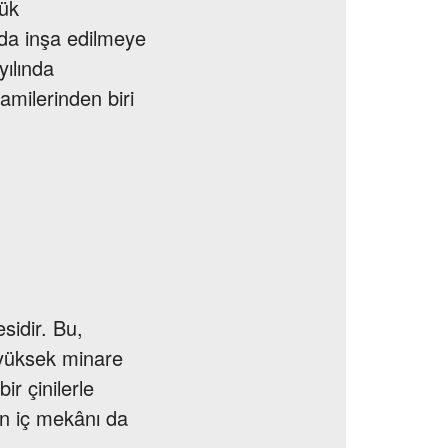
yük
ında inşa edilmeye
yılında
milerinden biri
sidir. Bu,
 yüksek minare
ir çinilerle
nin iç mekânı da