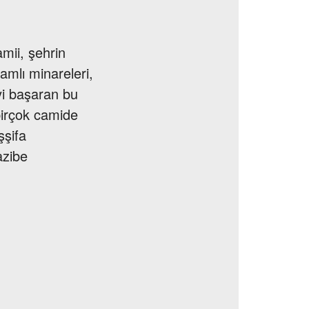
mii, şehrin
şamlı minareleri,
yi başaran bu
 birçok camide
şşifa
azibe