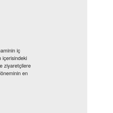
caminin iç
 içerisindeki
e ziyaretçilere
 döneminin en