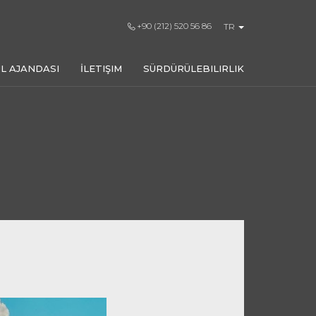
+90 (212) 520 56 86
TR
L AJANDASI
İLETIŞIM
SÜRDÜRÜLEBILIRLIK