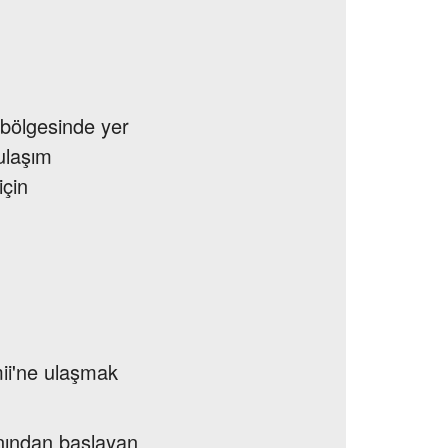
 bölgesinde yer
ulaşım
için
mii'ne ulaşmak
anından başlayan