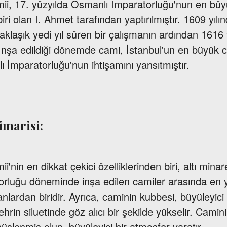
i, 17. yüzyılda Osmanlı İmparatorluğu'nun en bü
iri olan I. Ahmet tarafından yaptırılmıştır. 1609 yıl
klaşık yedi yıl süren bir çalışmanın ardından 1616 
İnşa edildiği dönemde cami, İstanbul'un en büyük ca
 İmparatorluğu'nun ihtişamını yansıtmıştır.
marisi:
nin en dikkat çekici özelliklerinden biri, altı minare
rluğu döneminde inşa edilen camiler arasında en
nlardan biridir. Ayrıca, caminin kubbesi, büyüleyici b
ehrin siluetinde göz alıcı bir şekilde yükselir. Cami
süslenmiş olup, büyüleyici bir atmosfer yaratır.