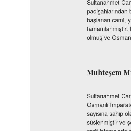
Sultanahmet Cami
padişahlarından b
başlanan cami, ya
tamamlanmıştır. 
olmuş ve Osmanlı
Muhteşem Mi
Sultanahmet Camii'
Osmanlı İmparato
sayısına sahip ola
süslenmiştir ve ş
zarif işlemelerle 