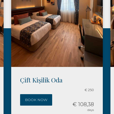
Üç Kişilik Oda
€ 250
€ 350
BOOK NOW
08,38
€ 151,73
days
days