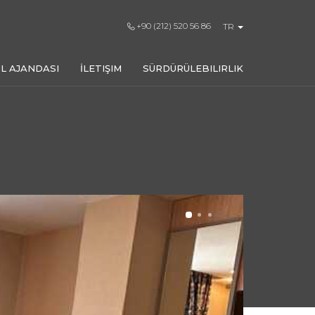
+90 (212) 520 56 86
TR
L AJANDASI
İLETIŞIM
SÜRDÜRÜLEBILIRLIK