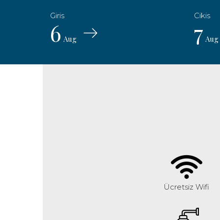
6
7
Aug
Aug
Ücretsiz Wifi