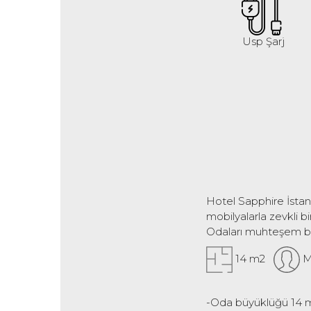
Usp Şarj
Hotel Sapphire İstanb
mobilyalarla zevkli b
Odaları muhteşem bir 
14 m2
Ma
-Oda büyüklüğü 14 