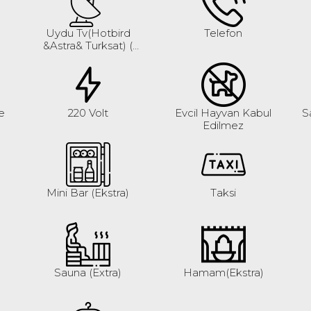
Uydu Tv(Hotbird
Telefon
&Astra& Turksat) (
Şifresiz Kanallar)
e
220 Volt
Evcil Hayvan Kabul
S
Edilmez
Mini Bar (Ekstra)
Taksi
Sauna (Extra)
Hamam(Ekstra)