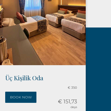
Family Room
€ 350
BOOK NOW
€ 151,73
days