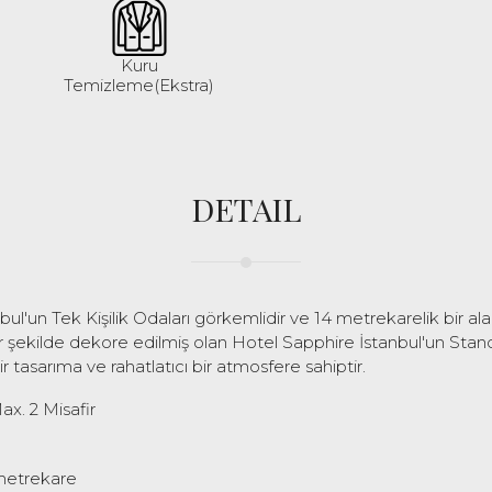
Kuru
Temizleme(Ekstra)
DETAIL
ul'un Tek Kişilik Odaları görkemlidir ve 14 metrekarelik bir al
ir şekilde dekore edilmiş olan Hotel Sapphire İstanbul'un Stand
tasarıma ve rahatlatıcı bir atmosfere sahiptir.
x. 2 Misafir
metrekare