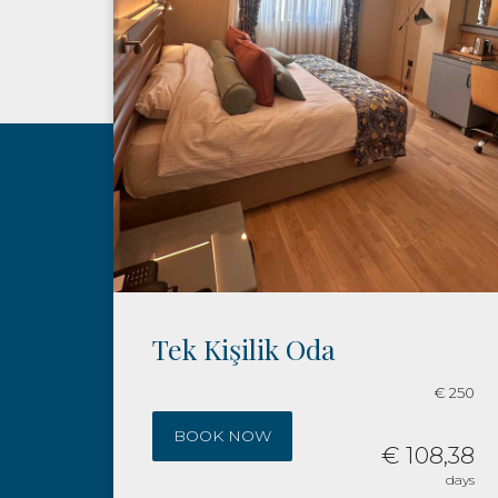
Çift Kişilik Oda
€ 250
BOOK NOW
€ 108,38
€ 1
days