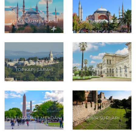
SULTANAHMET CAMİİ
AYA SOFYA MÜZESİ
TOPKAPI SARAYI
DOLMABAHÇE SARAYI
SULTANAHMET MEYDANI
ŞEHİR SURLARI