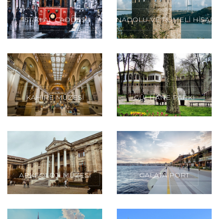
İSTİKLAL CADDESİ
ANADOLU VE RUMELİ HİSARI
KAHİRE MÜZESİ
GÜLHANE PARKI
ARKEOLOJİ MÜZESİ
GALATA PORT