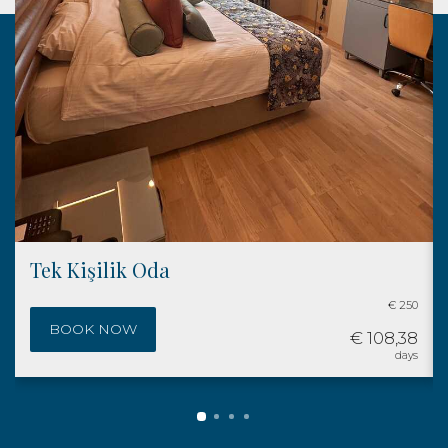
Çift Kişilik Oda
€ 250
BOOK NOW
€ 108,38
days