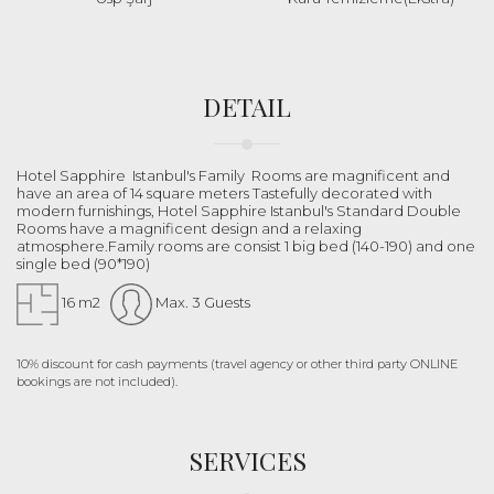
DETAIL
Hotel Sapphire Istanbul's Family Rooms are magnificent and
have an area of 14 square meters Tastefully decorated with
modern furnishings, Hotel Sapphire Istanbul's Standard Double
Rooms have a magnificent design and a relaxing
atmosphere.Family rooms are consist 1 big bed (140-190) and one
single bed (90*190)
16 m2
Max. 3 Guests
10% discount for cash payments (travel agency or other third party ONLINE
bookings are not included).
SERVICES