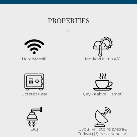
PROPERTIES
Ücretsiz Wifi
Merkezi Klima A/C
Ücretsiz Kasa
Çay - Kahve Hizmeti
Duş
Uydu Tv(Hotbird &Astra&
Turksat) ( Şifresiz Kanallar)