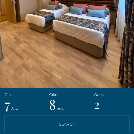
7
8
2
Aug
Aug
SEARCH