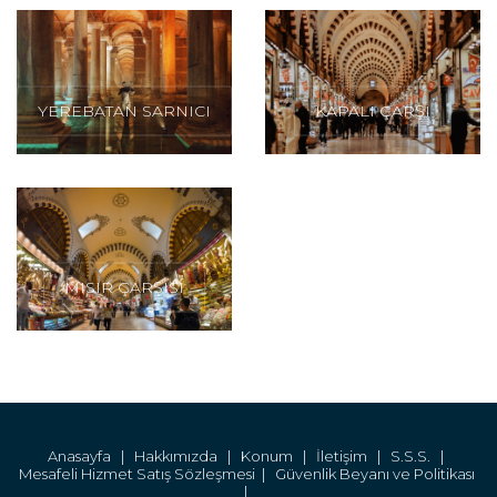
YEREBATAN SARNICI
KAPALI ÇARŞI
MISIR ÇARŞISI
Anasayfa |
Hakkımızda |
Konum |
İletişim |
S.S.S. |
Mesafeli Hizmet Satış Sözleşmesi |
Güvenlik Beyanı ve Politikası
|